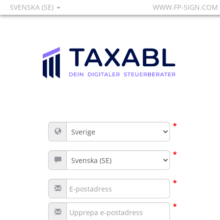
SVENSKA (SE)
WWW.FP-SIGN.COM
*
*
*
*