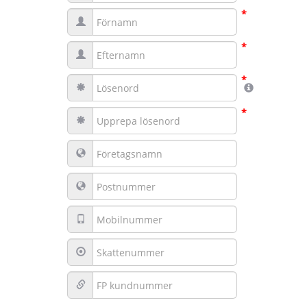
*
*
*
*