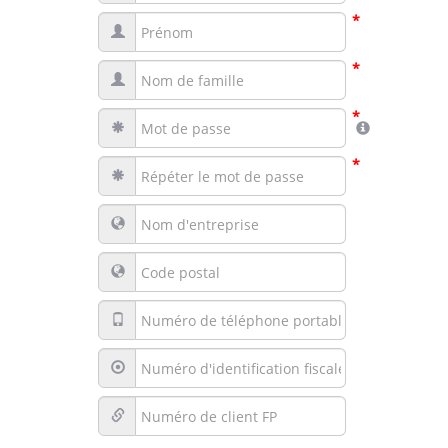
*
*
*
*