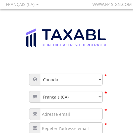
FRANÇAIS (CA)
WWW.FP-SIGN.COM
*
*
*
*