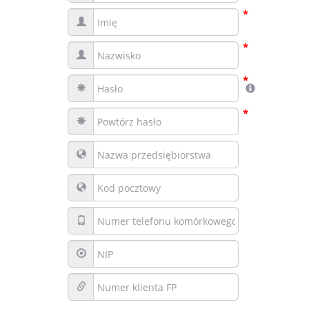
*
*
*
*