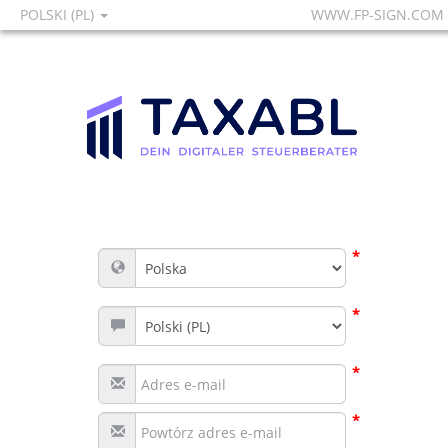
POLSKI (PL)
WWW.FP-SIGN.COM
*
*
*
*