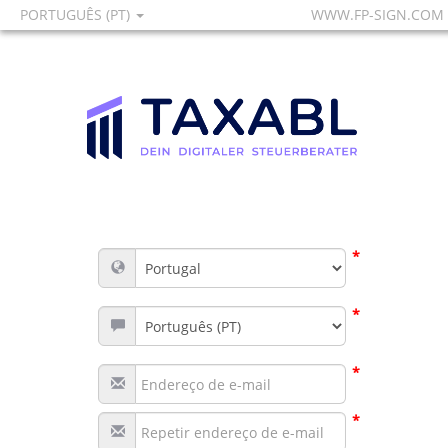
PORTUGUÊS (PT)
WWW.FP-SIGN.COM
*
*
*
*