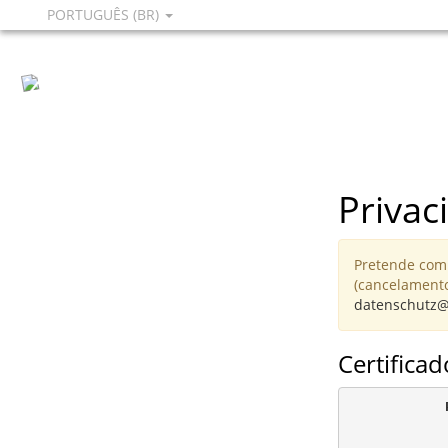
PORTUGUÊS (BR)
Privac
Pretende comu
(cancelamento
datenschutz@
Certificad
            
            