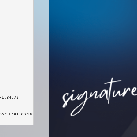
1:84:72

6:CF:41:88:DC:03:0F:C1:DB:64:1D:E9:B7:1E:63
