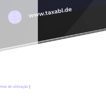
mos de utilização
|