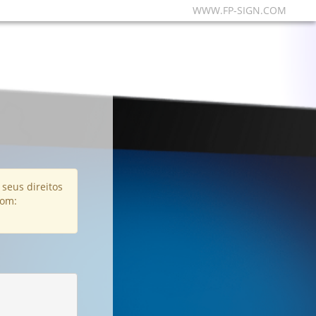
WWW.FP-SIGN.COM
seus direitos
com: