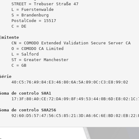
     STREET = Trebuser Straße 47

     L = Fuerstenwalde

     S = Brandenburg

     PostalCode = 15517

     C = DE

Emitente
     CN = COMODO Extended Validation Secure Server CA

     O = COMODO CA Limited

     L = Salford

     ST = Greater Manchester

     C = GB

Série
     40:C5:76:A9:84:E3:46:80:6A:5A:89:0C:C3:E8:99:02

Soma de controlo SHA1
     17:3F:80:A0:CE:72:DA:09:8F:49:53:44:0B:6D:E8:02:1C:7
Soma de controlo SHA256
     92:60:D5:57:47:56:C5:85:21:3D:A6:6C:6E:BD:02:EB:22:B