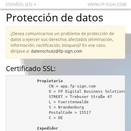
ESPAÑOL (ES)
WWW.FP-SIGN.COM
Protección de datos
¿Desea comunicarnos un problema de protección de
datos o ejercer sus derechos afectados (eliminación,
información, rectificación, bloqueo)? En ese caso,
diríjase a:
datenschutz@fp-sign.com
Certificado SSL:
Propietario
                 CN = app.fp-sign.com

                 O = FP Digital Business Solutions Gm
                 STREET = Trebuser Straße 47

                 L = Fuerstenwalde

                 S = Brandenburg

                 PostalCode = 15517

                 C = DE

Expedidor