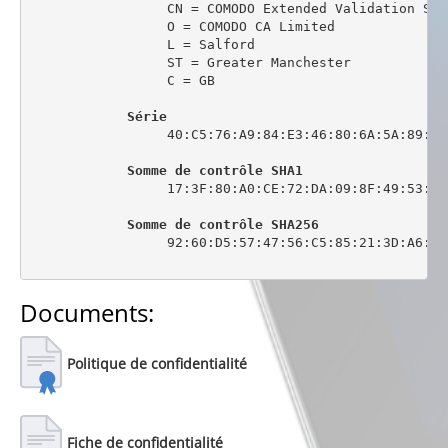
                 CN = COMODO Extended Validation Sec
                 O = COMODO CA Limited

                 L = Salford

                 ST = Greater Manchester

                 C = GB

Série
                 40:C5:76:A9:84:E3:46:80:6A:5A:89:0C:
Somme de contrôle SHA1
                 17:3F:80:A0:CE:72:DA:09:8F:49:53:44
Somme de contrôle SHA256
                 92:60:D5:57:47:56:C5:85:21:3D:A6:6C
Documents:
Politique de confidentialité
Fiche de confidentialité