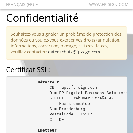
FRANÇAIS (FR)
WWW.FP-SIGN.COM
Confidentialité
Souhaitez-vous signaler un problème de protection des
données ou voulez-vous exercer vos droits (annulation,
informations, correction, blocage) ? Si c'est le cas,
veuillez contacter:
datenschutz@fp-sign.com
Certificat SSL:
Détenteur
                 CN = app.fp-sign.com

                 O = FP Digital Business Solutions Gm
                 STREET = Trebuser Straße 47

                 L = Fuerstenwalde

                 S = Brandenburg

                 PostalCode = 15517

                 C = DE

Émetteur