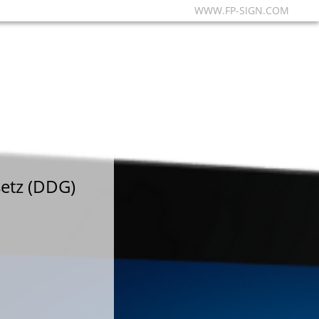
WWW.FP-SIGN.COM
etz (DDG)