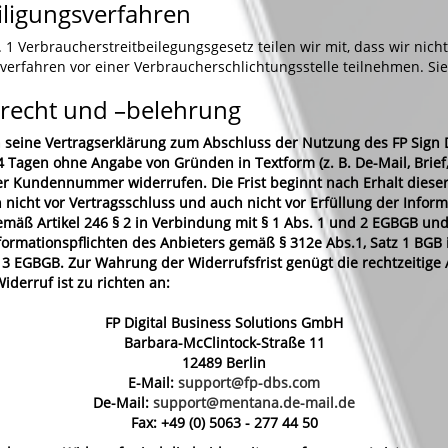
eiligungsverfahren
1 Verbraucherstreitbeilegungsgesetz teilen wir mit, dass wir nich
sverfahren vor einer Verbraucherschlichtungsstelle teilnehmen. Si
recht und –belehrung
 seine Vertragserklärung zum Abschluss der Nutzung des FP Sign 
 Tagen ohne Angabe von Gründen in Textform (z. B. De-Mail, Brief, 
r Kundennummer widerrufen. Die Frist beginnt nach Erhalt dieser
 nicht vor Vertragsschluss und auch nicht vor Erfüllung der Inform
emäß Artikel 246 § 2 in Verbindung mit § 1 Abs. 1 und 2 EGBGB und
nformationspflichten des Anbieters gemäß § 312e Abs.1, Satz 1 BGB
 § 3 EGBGB. Zur Wahrung der Widerrufsfrist genügt die rechtzeitig
iderruf ist zu richten an:
FP Digital Business Solutions GmbH
Barbara-McClintock-Straße 11
12489 Berlin
E-Mail:
support@fp-dbs.com
De-Mail:
support@mentana.de-mail.de
Fax: +49 (0) 5063 - 277 44 50