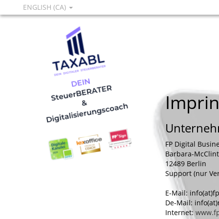
ENGLISH (CA)
Imprin
Unternehm
FP Digital Busi
Barbara-McClint
12489 Berlin
Support (nur Ve
E-Mail: info(at)
De-Mail: info(a
Internet:
www.f