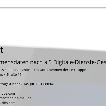
t
ensdaten nach § 5 Digitale-Dienste-Ges
ness Solutions GmbH – Ein Unternehmen der FP-Gruppe
ock-Straße 11
rtragskunden): +49 (0) 3361 6809410
fp-dbs.com
t)mentana.de-mail.de
p-dbs.com