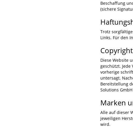
Beschaffung und
(sichere Signa
Haftungs
Trotz sorgfältig
Links. Für den I
Copyright
Diese Website u
geschützt. Jede
vorherige schri
untersagt. Nach
Bereitstellung d
Solutions GmbH g
Marken u
Alle auf dieser
jeweiligen Hers
wird.