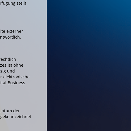
fügung stellt
lte externer
ntwortlich.
echtlich
zes ist ohne
ssig und
r elektronische
gital Business
gentum der
t gekennzeichnet