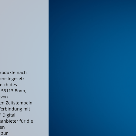
Produkte nach
ienstegesetz
eich des
, 53113 Bonn,
 von
hen Zeitstempeln
 Verbindung mit
 Digital
eanbieter für die
hen
 zur