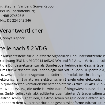
g: Stephan Vanberg, Sonya Kapoor
 Berlin-Charlottenburg
: HRB 274895 B
Nr.: DE 224 542 346
 Verantwortlicher
g, Sonya Kapoor
stelle nach § 2 VDG
 Aufsichtsstelle für qualifizierte Signaturen und unterstützende 
erordnung (EU) Nr. 910/2014 (eIDAS-VO) und § 2 Abs. 1 Vertrauensd
t die Bundesnetzagentur als Bundesoberbehörde im Geschäftsber
ums für Wirtschaft und Technologie mit Sitz in Bonn, Tulpenfeld 4
-0,
www.bundesnetzagentur.de
. Sofern in Produktbeschreibungen
elektronischen Signaturen, elektronischen Siegeln oder elektronisc
en qualifizierten Vertrauensdiensteanbietern" (Artikel 21 Abs. 2 in
 16 a eIDAS-VO) die Rede ist, wird darauf hingewiesen, dass die FP
ns GmbH selbst kein akkreditierter qualifizierter Vertrauensdienst
lektronischen Signaturen, elektronischen Siegeln oder elektronisc
t, sondern dem Nutzer hierfür eine gesetzeskonforme Infrastruktur