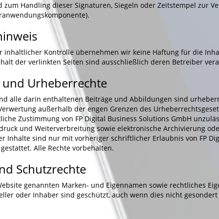
 zum Handling dieser Signaturen, Siegeln oder Zeitstempel zur Ver
turanwendungskomponente).
hinweis
er inhaltlicher Kontrolle übernehmen wir keine Haftung für die Inha
nhalt der verlinkten Seiten sind ausschließlich deren Betreiber vera
 und Urheberrechte
nd alle darin enthaltenen Beiträge und Abbildungen sind urheberr
 Verwertung außerhalb der engen Grenzen des Urheberrechtsgeset
ftliche Zustimmung von FP Digital Business Solutions GmbH unzulä
druck und Weiterverbreitung sowie elektronische Archivierung ode
er Inhalte sind nur mit vorheriger schriftlicher Erlaubnis von FP Di
estattet. Alle Rechte vorbehalten.
nd Schutzrechte
 Website genannten Marken- und Eigennamen sowie rechtliches Ei
teller oder Inhaber sind geschützt, auch wenn dies nicht gesonder